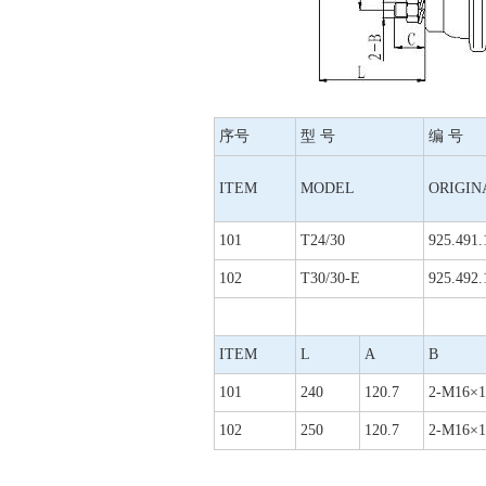
序号
型 号
编 号
ITEM
MODEL
ORIGIN
101
T24/30
925.491.
102
T30/30-E
925.492.
ITEM
L
A
B
101
240
120.7
2-M16×1
102
250
120.7
2-M16×1